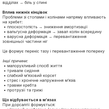
відділах → біль у спині
Вплив нижніх кінцівок
Проблеми зі стопами і колінами напряму впливають
на хребет:
• плоскостопість → зниження амортизації
• вальгусна деформація → завал колін всередину
• варусна деформація → перевантаження
зовнішньої частини ніг
Це формує перекіс тазу і перевантаження попереку
Інші причини:
• малорухливий спосіб життя
• тривале сидіння
• слабкий м’язовий корсет
• стрес і хронічне напруження м’язів
• травми хребта
• протрузії та грижі
Що відбувається в м’язах
При дорсалгії формується: