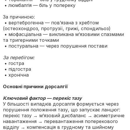
• люмбалгія — біль у попереку
За причиною:
• вертеброгенна — пов’язана з хребтом
(остеохондроз, протрузії, грижі, спондильоз)
• міофасціальна — викликана м’язовими спазмами
та тригерними точками
• постуральна — через порушення постави
За перебігом:
• гостра
• підгостра
• хронічна
Основні причини дорсалгії
Ключовий фактор — перекіс тазу
У більшості випадків дорсалгія формується через
порушення положення тазу, що запускає ланцюг:
перекіс тазу → м’язовий дисбаланс → асиметричне
навантаження → перевантаження поперекового
відділу → компенсація в грудному та шийному