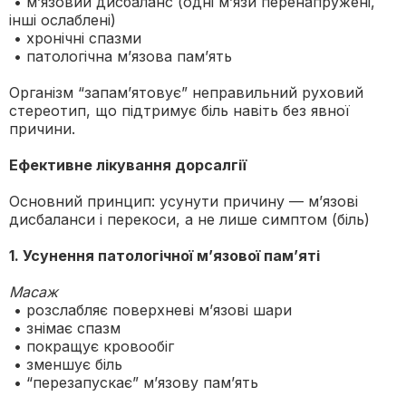
• м’язовий дисбаланс (одні м’язи перенапружені,
інші ослаблені)
• хронічні спазми
• патологічна м’язова пам’ять
Організм “запам’ятовує” неправильний руховий
стереотип, що підтримує біль навіть без явної
причини.
Ефективне лікування дорсалгії
Основний принцип: усунути причину — м’язові
дисбаланси і перекоси, а не лише симптом (біль)
1. Усунення патологічної м’язової пам’яті
Масаж
• розслабляє поверхневі м’язові шари
• знімає спазм
• покращує кровообіг
• зменшує біль
• “перезапускає” м’язову пам’ять