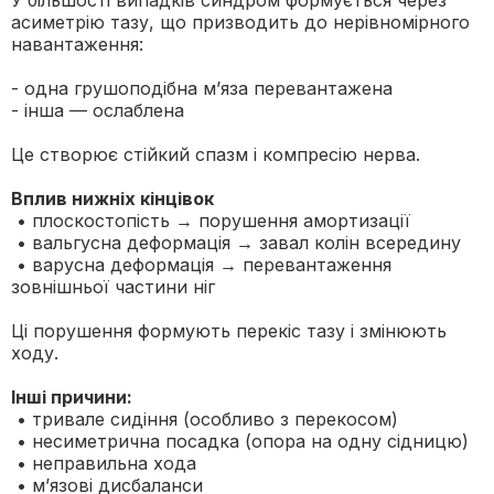
асиметрію тазу, що призводить до нерівномірного
навантаження:
- одна грушоподібна м’яза перевантажена
- інша — ослаблена
Це створює стійкий спазм і компресію нерва.
Вплив нижніх кінцівок
• плоскостопість → порушення амортизації
• вальгусна деформація → завал колін всередину
• варусна деформація → перевантаження
зовнішньої частини ніг
Ці порушення формують перекіс тазу і змінюють
ходу.
Інші причини:
• тривале сидіння (особливо з перекосом)
• несиметрична посадка (опора на одну сідницю)
• неправильна хода
• м’язові дисбаланси