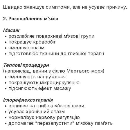
Швидко зменшує симптоми, але не усуває причину.
2. Розслаблення м’язів
Масаж
• розслабляє поверхневі м’язові групи
• покращує кровообіг
• зменшує спазм
• підготовлює тканини до глибшої терапії
Теплові процедури
(наприклад, ванни з сіллю Мертвого моря)
• зменшують напруження
• покращують мікроциркуляцію
• підсилюють ефект масажу
Іглорефлексотерапія
• впливає на глибокі м’язові шари
• усуває хронічний спазм
• нормалізує нервову регуляцію
• допомагає “перезапустити” м’язову пам’ять