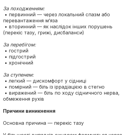
За походженням:
• первинний — через локальний спазм або
перевантаження м’яза
• вторинний — як наслідок інших порушень
(перекіс тазу, грижі, дисбаланси)
За перебігом:
• гострий
• підгострий
• хронічний
За ступенем:
• легкий — дискомфорт у сідниці
• помірний — біль із іррадіацією в стегно
• виражений — біль по ходу сідничного нерва,
обмеження рухів
Причини виникнення
Основна причина — перекіс тазу
У більшості випадків синдром формується через